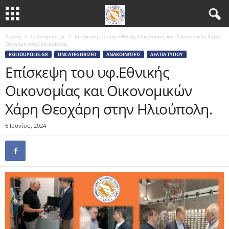
Αρχική
esilioupolis.gr
Επίσκεψη του υφ.Εθνικής Οικονομίας και Οικονομικών Χάρη
Θεοχάρη στην Ηλιούπολη.
ESILIOUPOLIS.GR
UNCATEGORIZED
ΑΝΑΚΟΙΝΏΣΕΙΣ
ΔΕΛΤΊΑ ΤΎΠΟΥ
Επίσκεψη του υφ.Εθνικής
Οικονομίας και Οικονομικών
Χάρη Θεοχάρη στην Ηλιούπολη.
6 Ιουνίου, 2024