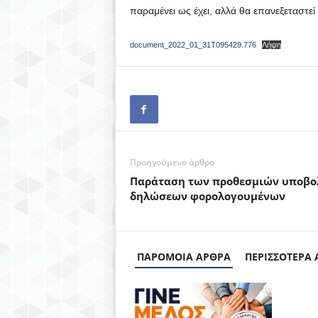
παραμένει ως έχει, αλλά θα επανεξεταστε
Ο
Υ
document_2022_01_31T095429.776
Λήψη
Π
Ο
Λ
Προηγούμενο άρθρο
Η
Παράταση των προθεσμιών υποβο
δηλώσεων φορολογουμένων
Σ
(
ΠΑΡΟΜΟΙΑ ΑΡΘΡΑ
ΠΕΡΙΣΣΟΤΕΡΑ
S
D