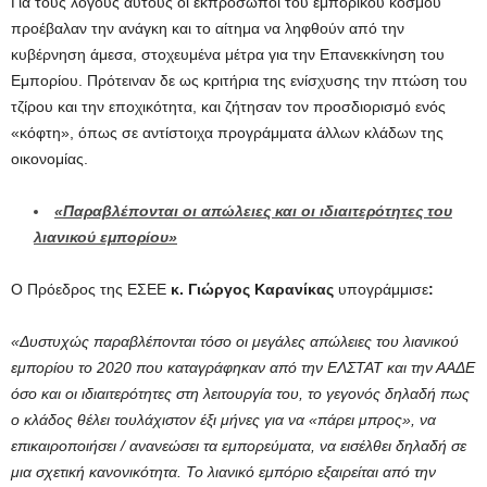
Για τους λόγους αυτούς οι εκπρόσωποι του εμπορικού κόσμου
προέβαλαν την ανάγκη και το αίτημα να ληφθούν από την
κυβέρνηση άμεσα, στοχευμένα μέτρα για την Επανεκκίνηση του
Εμπορίου. Πρότειναν δε ως κριτήρια της ενίσχυσης την πτώση του
τζίρου και την εποχικότητα, και ζήτησαν τον προσδιορισμό ενός
«κόφτη», όπως σε αντίστοιχα προγράμματα άλλων κλάδων της
οικονομίας.
«Παραβλέπονται οι απώλειες και οι ιδιαιτερότητες του
λιανικού εμπορίου»
Ο Πρόεδρος της ΕΣΕΕ
κ. Γιώργος Καρανίκας
υπογράμμισε
:
«Δυστυχώς παραβλέπονται τόσο οι μεγάλες απώλειες του λιανικού
εμπορίου το 2020 που καταγράφηκαν από την ΕΛΣΤΑΤ και την ΑΑΔΕ
όσο και οι ιδιαιτερότητες στη λειτουργία του, το γεγονός δηλαδή πως
ο κλάδος θέλει τουλάχιστον έξι μήνες για να «πάρει μπρος», να
επικαιροποιήσει / ανανεώσει τα εμπορεύματα, να εισέλθει δηλαδή σε
μια σχετική κανονικότητα. Το λιανικό εμπόριο εξαιρείται από την