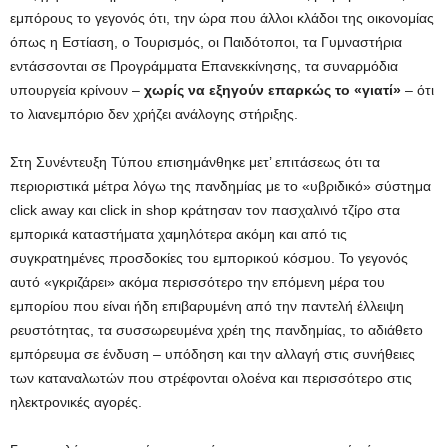
εμπόρους το γεγονός ότι, την ώρα που άλλοι κλάδοι της οικονομίας
όπως η Εστίαση, ο Τουρισμός, οι Παιδότοποι, τα Γυμναστήρια
εντάσσονται σε Προγράμματα Επανεκκίνησης, τα συναρμόδια
υπουργεία κρίνουν –
χωρίς να εξηγούν επαρκώς το «γιατί»
– ότι
το λιανεμπόριο δεν χρήζει ανάλογης στήριξης.
Στη Συνέντευξη Τύπου επισημάνθηκε μετ’ επιτάσεως ότι τα
περιοριστικά μέτρα λόγω της πανδημίας με το «υβριδικό» σύστημα
click away και click in shop κράτησαν τον πασχαλινό τζίρο στα
εμπορικά καταστήματα χαμηλότερα ακόμη και από τις
συγκρατημένες προσδοκίες του εμπορικού κόσμου. Το γεγονός
αυτό «γκριζάρει» ακόμα περισσότερο την επόμενη μέρα του
εμπορίου που είναι ήδη επιβαρυμένη από την παντελή έλλειψη
ρευστότητας, τα συσσωρευμένα χρέη της πανδημίας, το αδιάθετο
εμπόρευμα σε ένδυση – υπόδηση και την αλλαγή στις συνήθειες
των καταναλωτών που στρέφονται ολοένα και περισσότερο στις
ηλεκτρονικές αγορές.