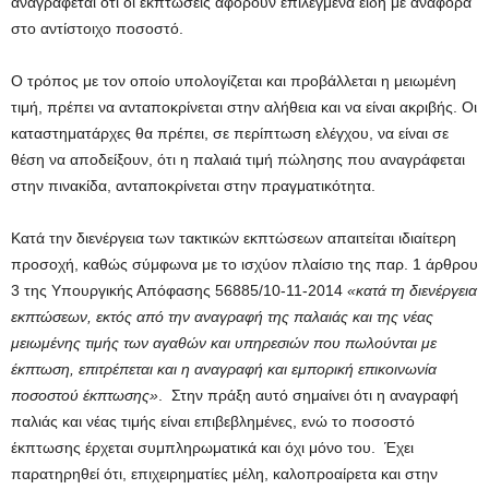
αναγράφεται ότι οι εκπτώσεις αφορούν επιλεγμένα είδη με αναφορά
στο αντίστοιχο ποσοστό.
Ο τρόπος με τον οποίο υπολογίζεται και προβάλλεται η μειωμένη
τιμή, πρέπει να ανταποκρίνεται στην αλήθεια και να είναι ακριβής. Οι
καταστηματάρχες θα πρέπει, σε περίπτωση ελέγχου, να είναι σε
θέση να αποδείξουν, ότι η παλαιά τιμή πώλησης που αναγράφεται
στην πινακίδα, ανταποκρίνεται στην πραγματικότητα.
Κατά την διενέργεια των τακτικών εκπτώσεων απαιτείται ιδιαίτερη
προσοχή, καθώς σύμφωνα με το ισχύον πλαίσιο της παρ. 1 άρθρου
3 της Υπουργικής Απόφασης 56885/10-11-2014
«κατά τη διενέργεια
εκπτώσεων, εκτός από την αναγραφή της παλαιάς και της νέας
μειωμένης τιμής των αγαθών και υπηρεσιών που πωλούνται με
έκπτωση, επιτρέπεται και η αναγραφή και εμπορική επικοινωνία
ποσοστού έκπτωσης»
. Στην πράξη αυτό σημαίνει ότι η αναγραφή
παλιάς και νέας τιμής είναι επιβεβλημένες, ενώ το ποσοστό
έκπτωσης έρχεται συμπληρωματικά και όχι μόνο του. Έχει
παρατηρηθεί ότι, επιχειρηματίες μέλη, καλοπροαίρετα και στην