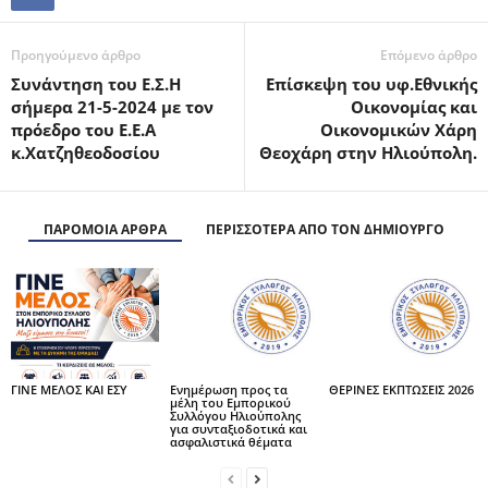
Προηγούμενο άρθρο
Επόμενο άρθρο
Συνάντηση του Ε.Σ.Η
Επίσκεψη του υφ.Εθνικής
σήμερα 21-5-2024 με τον
Οικονομίας και
πρόεδρο του Ε.Ε.Α
Οικονομικών Χάρη
κ.Χατζηθεοδοσίου
Θεοχάρη στην Ηλιούπολη.
ΠΑΡΟΜΟΙΑ ΑΡΘΡΑ
ΠΕΡΙΣΣΟΤΕΡΑ ΑΠΟ ΤΟΝ ΔΗΜΙΟΥΡΓΟ
ΓΙΝΕ ΜΕΛΟΣ ΚΑΙ ΕΣΥ
Ενημέρωση προς τα
ΘΕΡΙΝΕΣ ΕΚΠΤΩΣΕΙΣ 2026
μέλη του Εμπορικού
Συλλόγου Ηλιούπολης
για συνταξιοδοτικά και
ασφαλιστικά θέματα