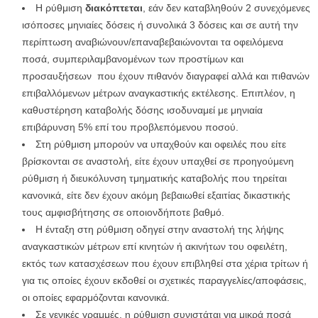
Η ρύθμιση
διακόπτεται
, εάν δεν καταβληθούν 2 συνεχόμενες
ισόποσες μηνιαίες δόσεις ή συνολικά 3 δόσεις και σε αυτή την
περίπτωση αναβιώνουν/επαναβεβαιώνονται τα οφειλόμενα
ποσά, συμπεριλαμβανομένων των προστίμων και
προσαυξήσεων που έχουν πιθανόν διαγραφεί αλλά και πιθανών
επιβαλλόμενων μέτρων αναγκαστικής εκτέλεσης. Επιπλέον, η
καθυστέρηση καταβολής δόσης ισοδυναμεί με μηνιαία
επιβάρυνση 5% επί του προβλεπόμενου ποσού.
Στη ρύθμιση μπορούν να υπαχθούν και οφειλές που είτε
βρίσκονται σε αναστολή, είτε έχουν υπαχθεί σε προηγούμενη
ρύθμιση ή διευκόλυνση τμηματικής καταβολής που τηρείται
κανονικά, είτε δεν έχουν ακόμη βεβαιωθεί εξαιτίας δικαστικής
τους αμφισβήτησης σε οποιονδήποτε βαθμό.
Η ένταξη στη ρύθμιση οδηγεί στην αναστολή της λήψης
αναγκαστικών μέτρων επί κινητών ή ακινήτων του οφειλέτη,
εκτός των κατασχέσεων που έχουν επιβληθεί στα χέρια τρίτων ή
για τις οποίες έχουν εκδοθεί οι σχετικές παραγγελίες/αποφάσεις,
οι οποίες εφαρμόζονται κανονικά.
Σε γενικές γραμμές, η ρύθμιση συνιστάται για μικρά ποσά