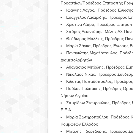
Προαστίων/Πρόεδρος Επιτροπής Γραφε
Ιωάννης Λαγός, Πρόεδρος Ένωσης
Ευάγγελος Λαζαρίδης, Πρόεδρος Ε
Χριστίνα Λάζου, Πρόεδρος Επιτρο
Σπύρος Λεωντάρης, Μέλος ΔΣ Πανε
Θεόδωρος Μάλλιος, Πρόεδρος Πανε
Μαρία Ζάγκα, Πρόεδρος Ένωσης Β
Παναγιώτης Μιχαλόπουλος, Πρόεδρ
Διαμεσολαβητών
Αθανάσιος Μπίρλης, Πρόεδρος Εμ
Νικόλαος Νίκας, Πρόεδρος Συνδέσ
Κώστας Παπαδόπουλος, Πρόεδρος 
Παύλος Πολιτάκης, Πρόεδρος Ομο
Νήσων Αιγαίου
Σπυρίδων Σταυρούλιας, Πρόεδρος Ε
Ε.Ε.Α.
Μαρία Σωτηροπούλου, Πρόεδρος Κ
Κομμωτών Ελλάδος
Μιχάλης Τζωρτζωρής, Πρόεδρος Σ