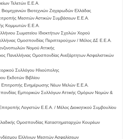
ίων Τελετών Ε.Ε.Α.
 Βιομηχανιών Βιοτεχνιών Ζαχαρωδών Ελλάδας
πιτροπής Μεσιτών Αστικών Συμβάσεων Ε.Ε.Α.
πής Κομμωτών Ε.Ε.Α.
λλήνιου Σωματείου Ιδιοκτήτων Σχολών Χορού
λλήνιας Ομοσπονδίας Περιπτερούχων / Μέλος ΔΣ Ε.Ε.Α.
ενζινοπωλών Νομού Αττικής
ος Πανελλήνιας Ομοσπονδίας Ανεξάρτητων Ασφαλιστικών
πορικού Συλλόγου Ηλιούπολης
μου Εκδοτών Βιβλίου
Επιτροπής Ενημέρωσης Νέων Μελών Ε.Ε.Α.
σπονδίας Εμπορικών Συλλόγων Αττικής Ομόρων Νομών &
πιτροπής Λογιστών Ε.Ε.Α. / Μέλος Διοικητικού Συμβουλίου
λαδικής Ομοσπονδίας Καταστηματαρχών Κουρέων
υνδέσμου Ελλήνων Μεσιτών Ασφαλίσεων