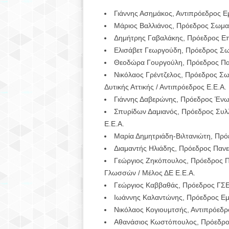
Γιάννης Ασημάκος, Αντιπρόεδρος 
Μάριος Βαλλιάνος, Πρόεδρος Σωμα
Δημήτρης Γαβαλάκης, Πρόεδρος Επι
Ελισάβετ Γεωργούδη, Πρόεδρος Σω
Θεοδώρα Γουργούλη, Πρόεδρος Πα
Νικόλαος Γρέντζελος, Πρόεδρος Σ
Δυτικής Αττικής / Αντιπρόεδρος Ε.Ε.Α.
Γιάννης Δαβερώνης, Πρόεδρος Ένω
Σπυρίδων Δαμιανός, Πρόεδρος Συλλ
Ε.Ε.Α.
Μαρία Δημητριάδη-Βιλτανιώτη, Πρ
Διαμαντής Ηλιάδης, Πρόεδρος Παν
Γεώργιος Ζηκόπουλος, Πρόεδρος Π
Γλωσσών / Μέλος ΔΕ Ε.Ε.Α.
Γεώργιος Καββαθάς, Πρόεδρος ΓΣΕΒ
Ιωάννης Καλαντώνης, Πρόεδρος Εμ
Νικόλαος Κογιουμτσής, Αντιπρόεδρ
Αθανάσιος Κωστόπουλος, Πρόεδρος