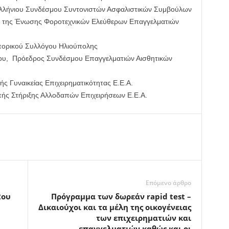
ελλήνιου Συνδέσμου Συντονιστών Ασφαλιστικών Συμβούλων
 της Ένωσης Φοροτεχνικών Ελεύθερων Επαγγελματιών
πορικού Συλλόγου Ηλιούπολης
υ, Πρόεδρος Συνδέσμου Επαγγελματιών Αισθητικών
ς Γυναικείας Επιχειρηματικότητας Ε.Ε.Α.
ής Στήριξης Αλλοδαπών Επιχειρήσεων Ε.Ε.Α.
Επόμενο άρθρο
2ου
Πρόγραμμα των δωρεάν rapid test –
Δικαιούχοι και τα μέλη της οικογένειας
των επιχειρηματιών και
επαγγελματιών καθώς και οι