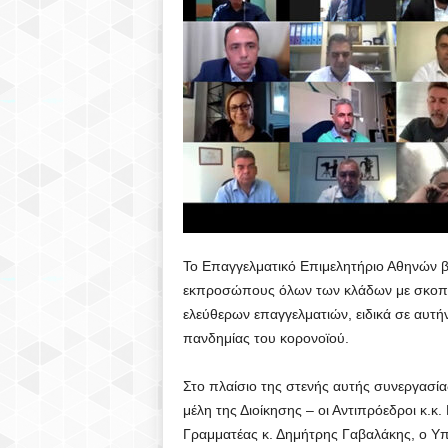
Υ
Λ
Λ
Ο
Γ
Ο
Το Επαγγελματικό Επιμελητήριο Αθηνών βρ
εκπροσώπους όλων των κλάδων με σκοπό 
Σ
ελεύθερων επαγγελματιών, ειδικά σε αυτ
Η
πανδημίας του κορονοϊού.
Λ
Στο πλαίσιο της στενής αυτής συνεργασία
μέλη της Διοίκησης – οι Αντιπρόεδροι κ.κ.
Ι
Γραμματέας κ. Δημήτρης Γαβαλάκης, ο Υ