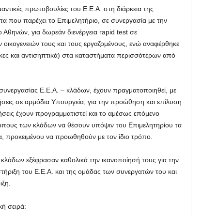
αντικές πρωτοβουλίες του Ε.Ε.Α. στη διάρκεια της
α που παρέχει το Επιμελητήριο, σε συνεργασία με την
ο Αθηνών, για δωρεάν διενέργεια rapid test σε
ων οικογενειών τους και τους εργαζομένους, ενώ αναφέρθηκε
σκες και αντισηπτικά) στα καταστήματα περισσότερων από
 συνεργασίας Ε.Ε.Α. – κλάδων, έχουν πραγματοποιηθεί, με
σεις σε αρμόδια Υπουργεία, για την προώθηση και επίλυση
σεις έχουν προγραμματιστεί και το αμέσως επόμενο
πους των κλάδων να θέσουν υπόψιν του Επιμελητηρίου τα
α, προκειμένου να προωθηθούν με τον ίδιο τρόπο.
κλάδων εξέφρασαν καθολικά την ικανοποίησή τους για την
τήριξη του Ε.Ε.Α. και της ομάδας των συνεργατών του και
ιξη.
κή σειρά: