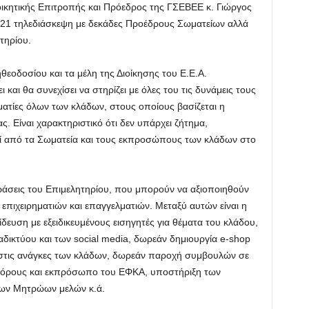
οικητικής Επιτροπής και Πρόεδρος της ΓΣΕΒΕΕ κ. Γιώργος
021 τηλεδιάσκεψη με δεκάδες Προέδρους Σωματείων αλλά
τηρίου.
ηθεοδοσίου και τα μέλη της Διοίκησης του Ε.Ε.Α.
 και θα συνεχίσει να στηρίζει με όλες του τις δυνάμεις τους
λματίες όλων των κλάδων, στους οποίους βασίζεται η
ς. Είναι χαρακτηριστικό ότι δεν υπάρχει ζήτημα,
θεί από τα Σωματεία και τους εκπροσώπους των κλάδων στο
ράσεις του Επιμελητηρίου, που μπορούν να αξιοποιηθούν
επιχειρηματιών και επαγγελματιών. Μεταξύ αυτών είναι η
ίδευση με εξειδικευμένους εισηγητές για θέματα του κλάδου,
δικτύου και των social media, δωρεάν δημιουργία e-shop
α στις ανάγκες των κλάδων, δωρεάν παροχή συμβουλών σε
ηγόρους και εκπρόσωπο του ΕΦΚΑ, υποστήριξη των
των Μητρώων μελών κ.ά.