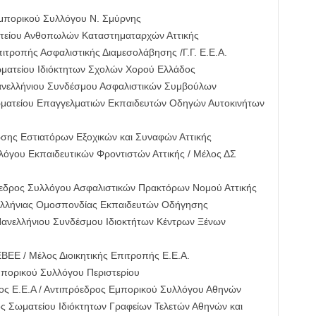
Εμπορικού Συλλόγου Ν. Σμύρνης
τείου Ανθοπωλών Καταστηματαρχών Αττικής
τροπής Ασφαλιστικής Διαμεσολάβησης /Γ.Γ. Ε.Ε.Α.
ματείου Ιδιόκτητων Σχολών Χορού Ελλάδος
νελλήνιου Συνδέσμου Ασφαλιστικών Συμβούλων
ωματείου Επαγγελματιών Εκπαιδευτών Οδηγών Αυτοκινήτων
σης Εστιατόρων Εξοχικών και Συναφών Αττικής
όγου Εκπαιδευτικών Φροντιστών Αττικής / Μέλος ΔΣ
όεδρος Συλλόγου Ασφαλιστικών Πρακτόρων Νομού Αττικής
ελλήνιας Ομοσπονδίας Εκπαιδευτών Οδήγησης
ανελλήνιου Συνδέσμου Ιδιοκτήτων Κέντρων Ξένων
ΕΕ / Μέλος Διοικητικής Επιτροπής Ε.Ε.Α.
πορικού Συλλόγου Περιστερίου
ος Ε.Ε.Α / Αντιπρόεδρος Εμπορικού Συλλόγου Αθηνών
 Σωματείου Ιδιόκτητων Γραφείων Τελετών Αθηνών και