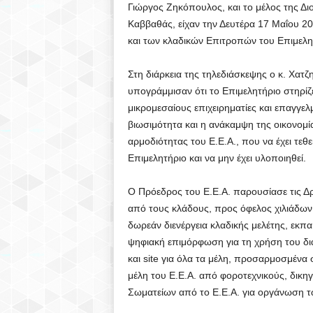
Γιώργος Ζηκόπουλος, και το μέλος της Δι
Ο
Καββαθάς, είχαν την Δευτέρα 17 Μαΐου 2
και των κλαδικών Επιτροπών του Επιμελη
Υ
Στη διάρκεια της τηλεδιάσκεψης ο κ. Χατζ
Π
υπογράμμισαν ότι το Επιμελητήριο στηρίζει
Ο
μικρομεσαίους επιχειρηματίες και επαγγε
βιωσιμότητα και η ανάκαμψη της οικονομία
Λ
αρμοδιότητας του Ε.Ε.Α., που να έχει τε
Επιμελητήριο και να μην έχει υλοποιηθεί.
Η
Ο Πρόεδρος του Ε.Ε.Α. παρουσίασε τις Δ
Σ
από τους κλάδους, προς όφελος χιλιάδων 
δωρεάν διενέργεια κλαδικής μελέτης, εκπα
(
ψηφιακή επιμόρφωση για τη χρήση του δια
και site για όλα τα μέλη, προσαρμοσμέν
S
μέλη του Ε.Ε.Α. από φοροτεχνικούς, δικ
D
Σωματείων από το Ε.Ε.Α. για οργάνωση 