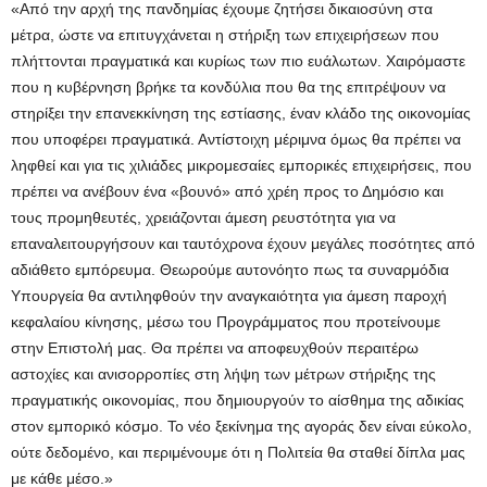
«Από την αρχή της πανδημίας έχουμε ζητήσει δικαιοσύνη στα
μέτρα, ώστε να επιτυγχάνεται η στήριξη των επιχειρήσεων που
πλήττονται πραγματικά και κυρίως των πιο ευάλωτων. Χαιρόμαστε
που η κυβέρνηση βρήκε τα κονδύλια που θα της επιτρέψουν να
στηρίξει την επανεκκίνηση της εστίασης, έναν κλάδο της οικονομίας
που υποφέρει πραγματικά. Αντίστοιχη μέριμνα όμως θα πρέπει να
ληφθεί και για τις χιλιάδες μικρομεσαίες εμπορικές επιχειρήσεις, που
πρέπει να ανέβουν ένα «βουνό» από χρέη προς το Δημόσιο και
τους προμηθευτές, χρειάζονται άμεση ρευστότητα για να
επαναλειτουργήσουν και ταυτόχρονα έχουν μεγάλες ποσότητες από
αδιάθετο εμπόρευμα. Θεωρούμε αυτονόητο πως τα συναρμόδια
Υπουργεία θα αντιληφθούν την αναγκαιότητα για άμεση παροχή
κεφαλαίου κίνησης, μέσω του Προγράμματος που προτείνουμε
στην Επιστολή μας. Θα πρέπει να αποφευχθούν περαιτέρω
αστοχίες και ανισορροπίες στη λήψη των μέτρων στήριξης της
πραγματικής οικονομίας, που δημιουργούν το αίσθημα της αδικίας
στον εμπορικό κόσμο. Το νέο ξεκίνημα της αγοράς δεν είναι εύκολο,
ούτε δεδομένο, και περιμένουμε ότι η Πολιτεία θα σταθεί δίπλα μας
με κάθε μέσο.»