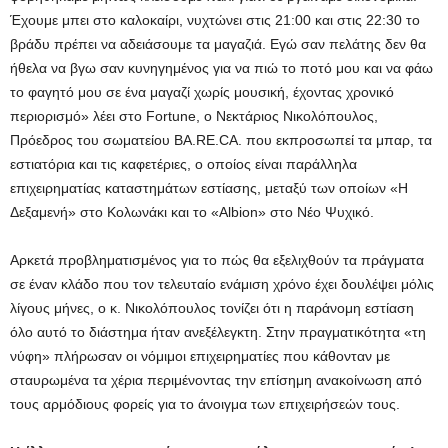
Έχουμε μπει στο καλοκαίρι, νυχτώνει στις 21:00 και στις 22:30 το
βράδυ πρέπει να αδειάσουμε τα μαγαζιά. Εγώ σαν πελάτης δεν θα
ήθελα να βγω σαν κυνηγημένος για να πιώ το ποτό μου και να φάω
το φαγητό μου σε ένα μαγαζί χωρίς μουσική, έχοντας χρονικό
περιορισμό» λέει στο Fortune, ο Νεκτάριος Νικολόπουλος,
Πρόεδρος του σωματείου BA.RE.CA. που εκπροσωπεί τα μπαρ, τα
εστιατόρια και τις καφετέριες, ο οποίος είναι παράλληλα
επιχειρηματίας καταστημάτων εστίασης, μεταξύ των οποίων «Η
Δεξαμενή» στο Κολωνάκι και το «Albion» στο Νέο Ψυχικό.
Αρκετά προβληματισμένος για το πώς θα εξελιχθούν τα πράγματα
σε έναν κλάδο που τον τελευταίο ενάμιση χρόνο έχει δουλέψει μόλις
λίγους μήνες, ο κ. Νικολόπουλος τονίζει ότι η παράνομη εστίαση
όλο αυτό το διάστημα ήταν ανεξέλεγκτη. Στην πραγματικότητα «τη
νύφη» πλήρωσαν οι νόμιμοι επιχειρηματίες που κάθονταν με
σταυρωμένα τα χέρια περιμένοντας την επίσημη ανακοίνωση από
τους αρμόδιους φορείς για το άνοιγμα των επιχειρήσεών τους.