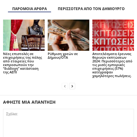
ΠΑΡΟΜΟΙΑ ΑΡΘΡΑ
ΠΕΡΙΣΣΟΤΕΡΑ ΑΠΟ ΤΟΝ ΔΗΜΙΟΥΡΓΟ
Νέες επιστολές σε
Ρύθμιση χρεών σε
Αποτελέσματα έρευνας
επιχειρήσεις της πόλης
Δήμους/ΟΤΑ
θερινών εκπτώσεων
από εταιρείες που
2024: Περισσότερες από
εκπροσωπούν την
τις μισές εμπορικές
“διάδοχη” κατάσταση
επιχειρήσεις (57%)
της ΑΕΠΙ
κατέγραψαν
χαμηλότερες πωλήσεις.
ΑΦΗΣΤΕ ΜΙΑ ΑΠΑΝΤΗΣΗ