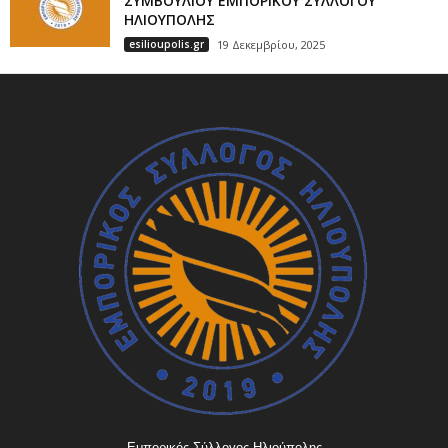
ΣΥΜΒΟΥΛΙΟΥ ΕΜΠΟΡΙΚΟΥ ΣΥΛΛΟΓΟΥ
ΗΛΙΟΥΠΟΛΗΣ
esilioupolis.gr
19 Δεκεμβρίου, 2025
Εμπορικός Σύλλογος Ηλιούπολης