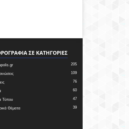
ΡΟΓΡΑΦΙΑ ΣΕ ΚΑΤΗΓΟΡΙΕΣ
205
upolis.gr
109
ινώσεις
76
εις
60
ά
47
α Τύπου
39
ρικά Θέματα