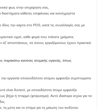
υσικό φως στην επιχείρηση σας,
 διαστήματα κάθετες επιφάνειες και κοινόχρηστα
ο ίδιος την κάρτα στο POS, κατά τις συναλλαγές σας με
λυμαντικό υγρό, κάθε φορά που πιάνετε χρήματα,
ύν εξ’ αποστάσεως, σε όσους εργαζόμενους έχουν πρακτικά
υς παρακάτω κανόνες ατομικής υγιεινής, όπως
ό την εργασία οποιουδήποτε ατόμου εμφανίζει συμπτώματα
ό είναι δυνατό, με οποιοδήποτε άτομο εμφανίζει
 βήχα ή πταρμό (φτέρνισμα). Αυτό ιδιαίτερα ισχύει για τα
δες.
, τη μύτη και το στόμα για τη μείωση του κινδύνου