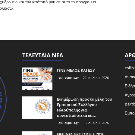
χυδρομείο και τον ιστότοπό μου σε αυτό το πρόγραμμα
χολιάσω.
ΤΕΛΕΥΤΑΙΑ ΝΕΑ
ΑΡΘ
esilio
ΓΙΝΕ ΜΕΛΟΣ ΚΑΙ ΕΣΥ
Ανακο
esilioupolis.gr
22 Ιουλίου, 2026
Ειδήσ
Αγορ
Ενημέρωση προς τα μέλη του
Εμπορικού Συλλόγου
Δελτί
Ηλιούπολης για
Εμπο
συνταξιοδοτικά και...
esilioupolis.gr
16 Ιουλίου, 2026
ΘΕΡΙΝΕΣ ΕΚΠΤΩΣΕΙΣ 2026