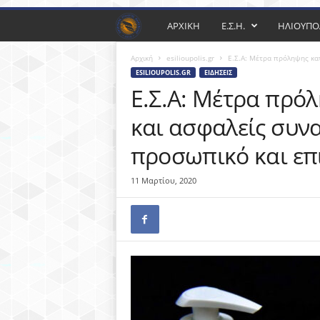
Ε
ΑΡΧΙΚΗ
Ε.Σ.Η.
ΗΛΙΟΥΠ
Μ
Αρχική
esilioupolis.gr
Ε.Σ.Α: Μέτρα πρόληψης κατ
ESILIOUPOLIS.GR
ΕΙΔΉΣΕΙΣ
Π
Ε.Σ.Α: Μέτρα πρό
και ασφαλείς συνα
Ο
προσωπικό και επ
Ρ
11 Μαρτίου, 2020
Ι
Κ
Ο
Σ
Σ