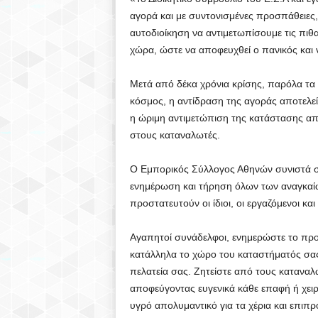
Ο
αγορά και με συντονισμένες προσπάθειες,
αυτοδιοίκηση να αντιμετωπίσουμε τις πιθ
Υ
χώρα, ώστε να αποφευχθεί ο πανικός και 
Π
Μετά από δέκα χρόνια κρίσης, παρόλα τα 
κόσμος, η αντίδραση της αγοράς αποτελεί
Ο
η ώριμη αντιμετώπιση της κατάστασης από 
στους καταναλωτές.
Λ
Ο Εμπορικός Σύλλογος Αθηνών συνιστά σ
Η
ενημέρωση και τήρηση όλων των αναγκαί
Σ
προστατευτούν οι ίδιοι, οι εργαζόμενοι και
(
Αγαπητοί συνάδελφοι, ενημερώστε το προ
κατάλληλα το χώρο του καταστήματός σας
S
πελατεία σας. Ζητείστε από τους κατανα
αποφεύγοντας ευγενικά κάθε επαφή ή χειρ
D
υγρό απολυμαντικό για τα χέρια και επιπρ