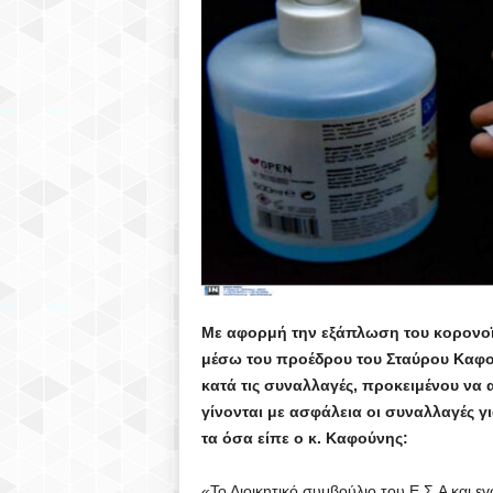
Υ
Λ
Λ
Ο
Γ
Ο
Σ
Με αφορμή την εξάπλωση του κορονοϊ
μέσω του προέδρου του Σταύρου Καφού
Η
κατά τις συναλλαγές, προκειμένου να 
γίνονται με ασφάλεια οι συναλλαγές γ
Λ
τα όσα είπε ο κ. Καφούνης:
Ι
«Το Διοικητικό συμβούλιο του Ε.Σ.Α και 