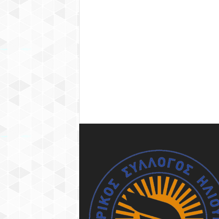
Υ
Λ
Λ
Ο
Γ
Ο
Σ
Η
Λ
Ι