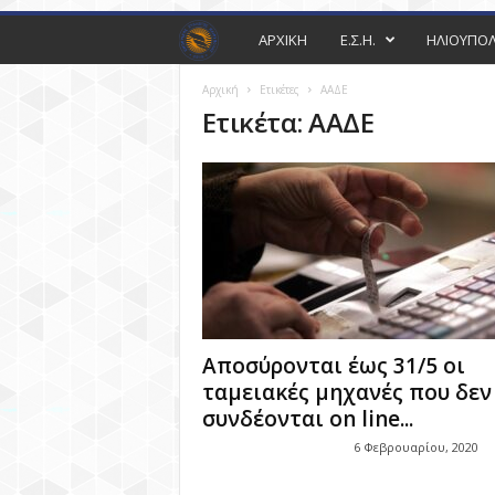
Ε
ΑΡΧΙΚΗ
Ε.Σ.Η.
ΗΛΙΟΥΠΟ
Μ
Αρχική
Ετικέτες
ΑΑΔΕ
Ετικέτα: ΑΑΔΕ
Π
Ο
Ρ
Ι
Κ
Αποσύρονται έως 31/5 οι
Ο
ταμειακές μηχανές που δεν
συνδέονται on line...
Σ
6 Φεβρουαρίου, 2020
Σ